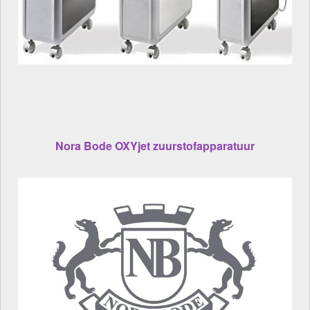
Nora Bode OXYjet zuurstofapparatuur